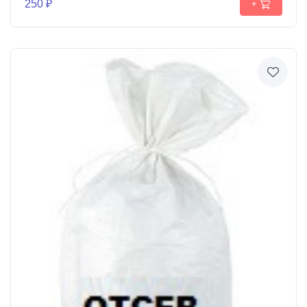
250 ₽
+