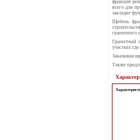
фракций рек
всего для пр
закладке фу
Щебень фрак
строительс
гранитного 
Гранитный щ
участках где
Заказывая щ
Также предла
Характер
Характерист