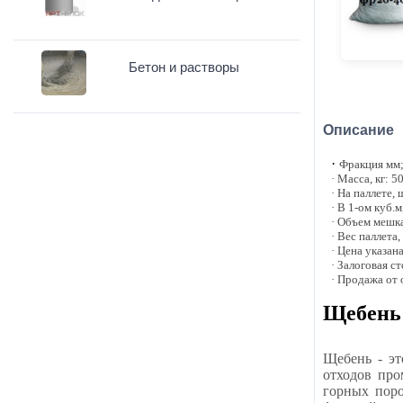
Бетон и растворы
Описание
·
Фракция мм;
· Масса, кг: 5
· На паллете, 
· В 1-ом куб.м
· Объем мешка
· Вес паллета,
· Цена указан
· Залоговая с
· Продажа от
Щебень 
Щебень - эт
отходов про
горных поро