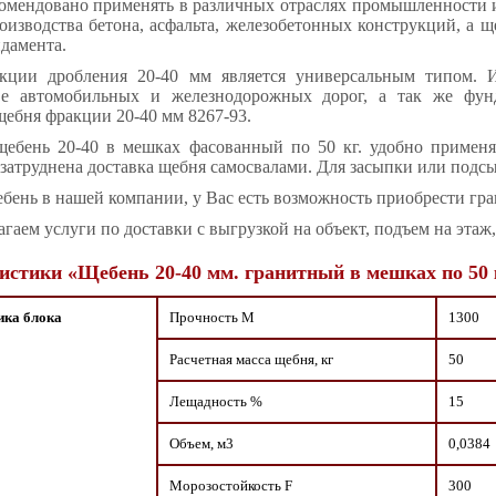
омендовано применять в различных отраслях промышленности и 
оизводства бетона, асфальта, железобетонных конструкций, а ще
ндамента.
ции дробления 20-40 мм является универсальным типом. Ис
тве автомобильных и железнодорожных дорог, а так же фу
щебня фракции 20-40 мм 8267-93.
ебень 20-40 в мешках фасованный по 50 кг. удобно примен
 затруднена доставка щебня самосвалами. Для засыпки или подс
ебень в нашей компании, у Вас есть возможность приобрести гра
гаем услуги по доставки с выгрузкой на объект, подъем на этаж
истики «Щебень 20-40 мм. гранитный в мешках по 50 
ика блока
Прочность М
1300
Расчетная масса щебня, кг
50
Лещадность %
15
Объем, м3
0,0384
Морозостойкость F
300