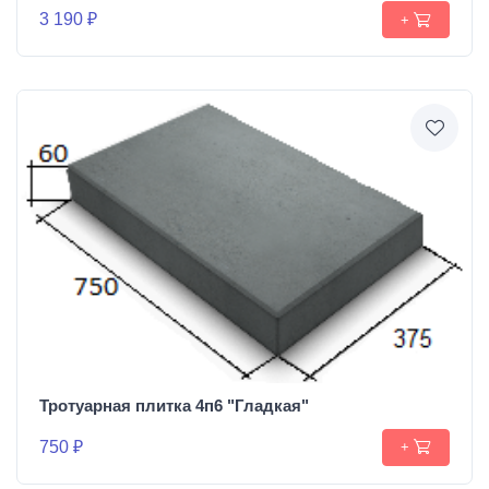
3 190 ₽
+
Тротуарная плитка 4п6 "Гладкая"
750 ₽
+