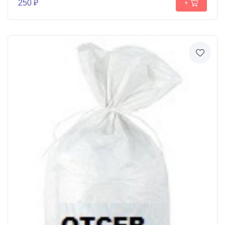
250 ₽
+