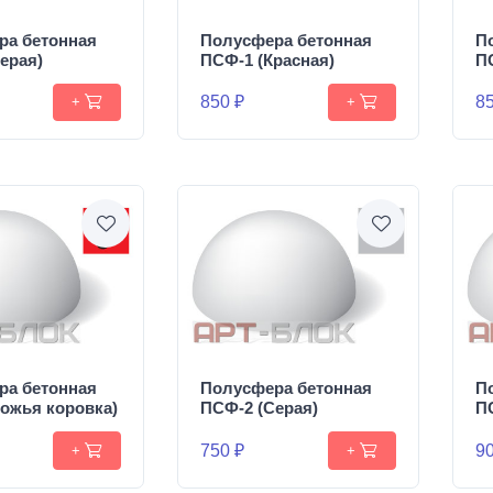
ра бетонная
Полусфера бетонная
П
ерая)
ПСФ-1 (Красная)
П
850 ₽
85
+
+
ра бетонная
Полусфера бетонная
П
ожья коровка)
ПСФ-2 (Серая)
П
750 ₽
90
+
+