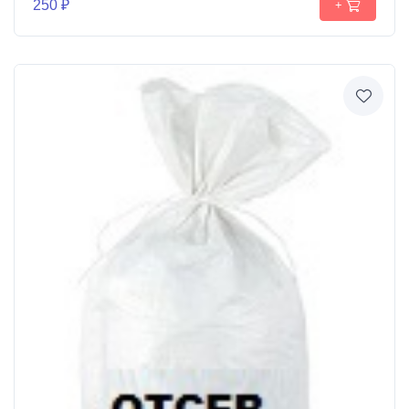
250 ₽
+