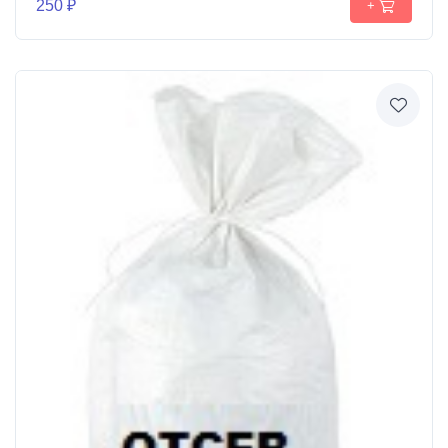
250 ₽
+