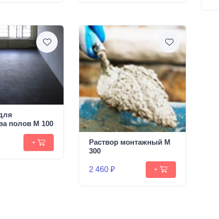
для
ва полов М 100
Раствор монтажный М
+
300
2 460 ₽
+