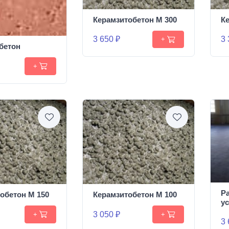
Керамзитобетон М 300
К
3 650 ₽
3 
+
бетон
+
Р
обетон М 150
Керамзитобетон М 100
у
3 050 ₽
+
+
3 