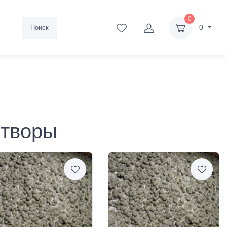
0
0
Поиск
створы