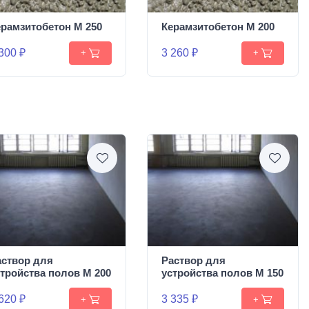
ерамзитобетон М 250
Керамзитобетон М 200
300 ₽
3 260 ₽
+
+
аствор для
Раствор для
стройства полов М 200
устройства полов М 150
620 ₽
3 335 ₽
+
+