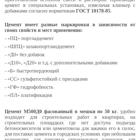
цемент в специальных установках, измельчая клинкер с
добавками согласно нормативам
ГОСТ 10178-85
.
Цемент имеет разные маркировки в зависимости от
своих свойств и мест применения:
- «ПЦ» портладцемент
- «ШПЦ» шлакопортландцемент
- «Д0» без добавок
- «Д10», «Д20» и т.д. с дополнительными добавками
- «Б» быстротвердеющий
- «СС» сульфатостойкий с присадками
- «ГФ» гидрофобность
- «ПЛ» платификация
Цемент М500Д0 фасованный в мешки по 50 кг
. удобно
подходит для строительных работ в квартирах, на
строительных площадках где нет доступа подъезда
бетоносмесителя или цементовоза для закачки его в силос,
для поставки цемента в городских условиях при небольшом
количестве, для торговых строительных площадок, для