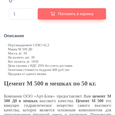
0
Положить в корзину
Описание
·
Портландцемент CEM I 42,5
· Марка М 500 Д0
· Масса, кг: 50
· На паллете, шт: 39
· Вес паллета, кг: 1950
· Цена указана с НДС 20% без учета доставки
· Залоговая стоимость поддона 400 руб./шт.
· Продажа от одного мешка
Цемент М 500 в мешках по 50 кг.
Компания ООО «Арт-Блок» предоставляет Вам
цемент М
500 Д0 в мешках
высокого качества.
Цемент М 500
это
вяжущее гидравлическое вещество самого высокого
качества, которое является основным компонентом для
приготовления бетонной смеси и растворов. Производят