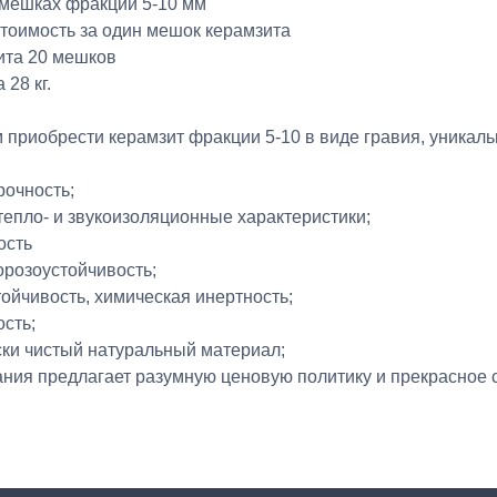
 мешках фракции 5-10 мм
стоимость за один мешок керамзита
ита 20 мешков
 28 кг.
приобрести керамзит фракции 5-10 в виде гравия, уникаль
рочность;
тепло- и звукоизоляционные характеристики;
ость
морозоустойчивость;
тойчивость, химическая инертность;
ость;
ски чистый натуральный материал;
ния предлагает разумную ценовую политику и прекрасное 