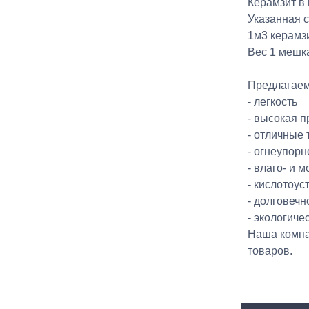
Керамзит в
Указанная 
1м3 керамз
Вес 1 мешка
Предлагаем 
- легкость
- высокая п
- отличные 
- огнеупорн
- влаго- и 
- кислотоус
- долговечн
- экологиче
Наша компа
товаров.