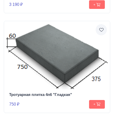
3 190 ₽
+
Тротуарная плитка 4п6 "Гладкая"
750 ₽
+