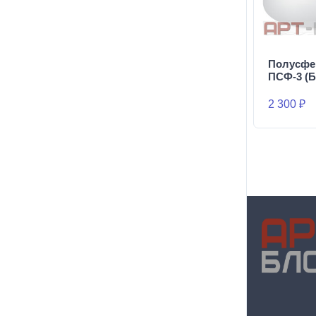
Полусфе
ПСФ-3 (Б
2 300 ₽