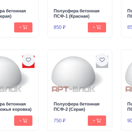
ра бетонная
Полусфера бетонная
П
ерая)
ПСФ-1 (Красная)
П
850 ₽
85
+
+
ра бетонная
Полусфера бетонная
П
ожья коровка)
ПСФ-2 (Серая)
П
750 ₽
90
+
+