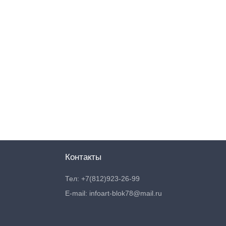
Контакты
Тел: +7(812)923-26-99
E-mail: infoart-blok78@mail.ru