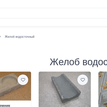
Желоб водосточный
Желоб водо
емник