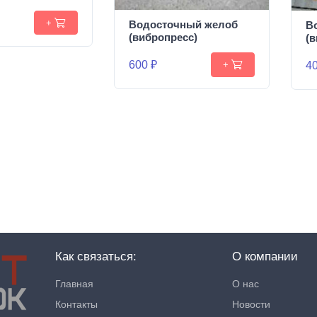
+
Водосточный желоб
В
(вибропресс)
(
600 ₽
40
+
Как связаться:
О компании
Главная
О нас
Контакты
Новости