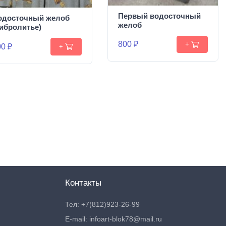
Первый водосточный
одосточный желоб
желоб
вибролитье)
800 ₽
+
0 ₽
+
Контакты
Тел: +7(812)923-26-99
E-mail: infoart-blok78@mail.ru