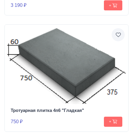
3 190 ₽
+
Тротуарная плитка 4п6 "Гладкая"
750 ₽
+