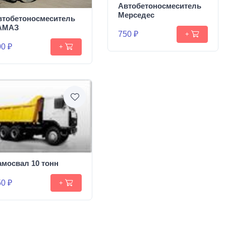
Автобетоносмеситель
Мерседес
втобетоносмеситель
АМАЗ
750 ₽
+
0 ₽
+
амосвал 10 тонн
0 ₽
+