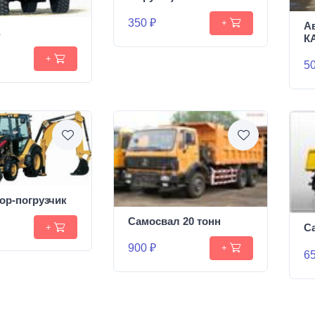
350 ₽
+
А
К
+
50
ор-погрузчик
Самосвал 20 тонн
С
+
900 ₽
+
65