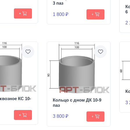
3 паз
Ко
6
+
1 800 ₽
+
2 
Ко
квозное КС 10-
Кольцо с дном ДК 10-9
3 
паз
+
3 800 ₽
+