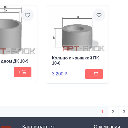
Кольцо с крышкой ПК
 дном ДК 10-9
10-6
+
3 200 ₽
+
1
2
3
Как связаться:
О компании