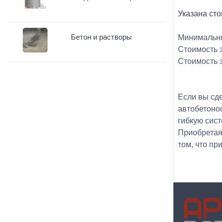
Указана сто
Бетон и растворы
Минимальный
Стоимость з
Стоимость з
Если вы сд
автобетонос
гибкую сист
Приобретая 
том, что пр