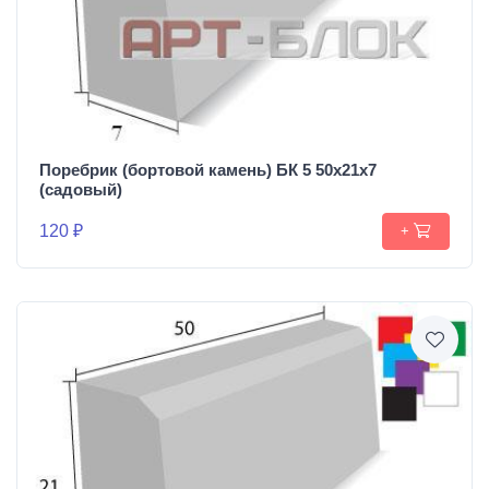
Поребрик (бортовой камень) БК 5 50х21х7
(садовый)
120 ₽
+