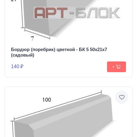
Бордюр (поребрик) цветной - БК 5 50х21х7
(садовый)
140 ₽
+