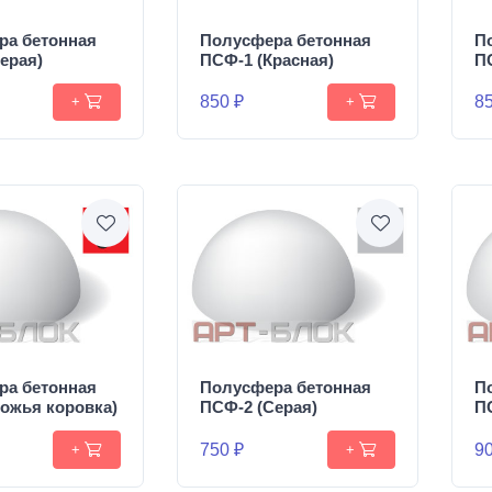
ра бетонная
Полусфера бетонная
П
ерая)
ПСФ-1 (Красная)
П
850 ₽
85
+
+
ра бетонная
Полусфера бетонная
П
ожья коровка)
ПСФ-2 (Серая)
П
750 ₽
90
+
+