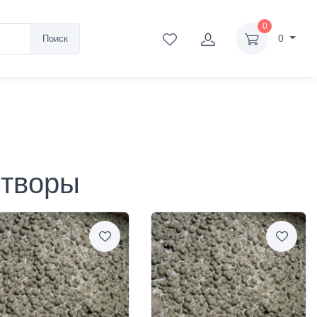
0
0
Поиск
створы