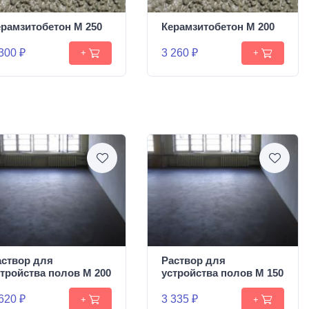
ерамзитобетон М 250
Керамзитобетон М 200
300 ₽
3 260 ₽
+
+
аствор для
Раствор для
стройства полов М 200
устройства полов М 150
620 ₽
3 335 ₽
+
+