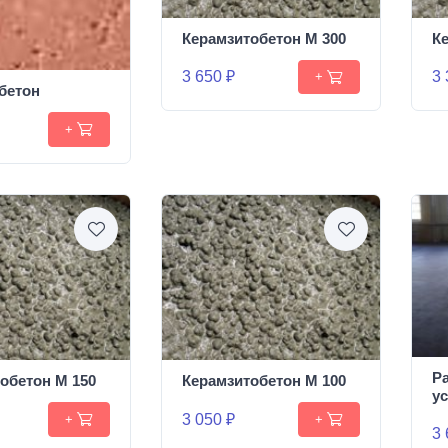
Керамзитобетон М 300
К
3 650 ₽
3 
+
бетон
+
Р
обетон М 150
Керамзитобетон М 100
у
3 050 ₽
+
+
3 