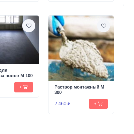
для
ва полов М 100
Раствор монтажный М
+
300
2 460 ₽
+