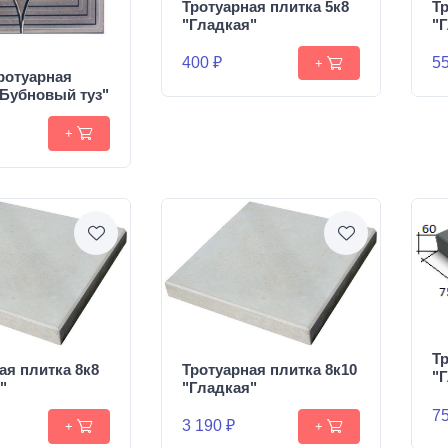
Тротуарная плитка 5к8
Тр
"Гладкая"
"
400 ₽
55
+
ротуарная
"Бубновый туз"
+
Тр
ая плитка 8к8
Тротуарная плитка 8к10
"
"
"Гладкая"
75
3 190 ₽
+
+