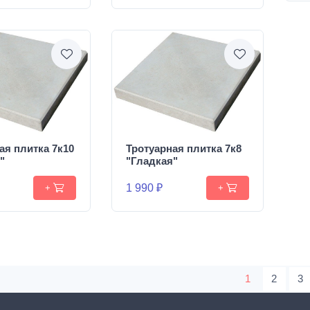
ая плитка 7к10
Тротуарная плитка 7к8
"
"Гладкая"
1 990 ₽
+
+
1
2
3