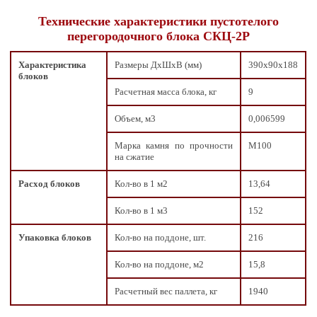
Технические характеристики пустотелого
перегородочного блока СКЦ-2Р
Характеристика
Размеры ДxШxВ (мм)
390х90х188
блоков
Расчетная масса блока, кг
9
Объем, м3
0,006599
Марка камня по прочности
М100
на сжатие
Расход блоков
Кол-во в 1 м2
13,64
Кол-во в 1 м3
152
Упаковка блоков
Кол-во на поддоне, шт.
216
Кол-во на поддоне, м2
15,8
Расчетный вес паллета, кг
1940