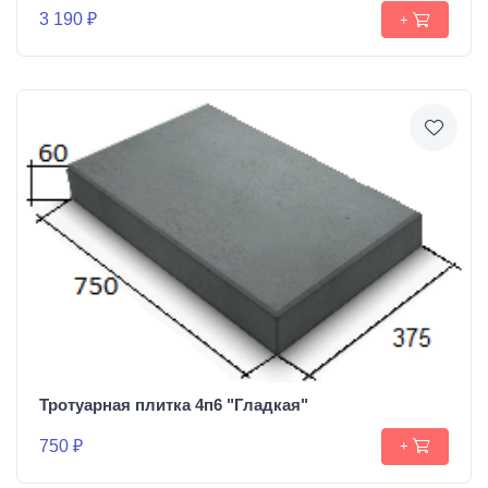
3 190 ₽
+
Тротуарная плитка 4п6 "Гладкая"
750 ₽
+