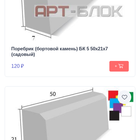
Поребрик (бортовой камень) БК 5 50х21х7
(садовый)
120 ₽
+