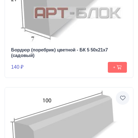
Бордюр (поребрик) цветной - БК 5 50х21х7
(садовый)
140 ₽
+