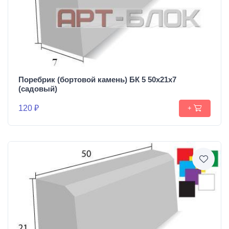
Поребрик (бортовой камень) БК 5 50х21х7
(садовый)
120 ₽
+