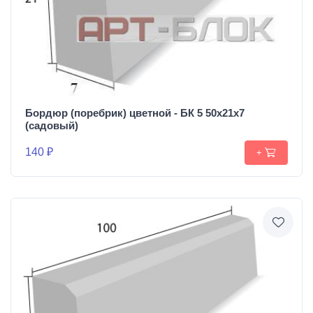
Бордюр (поребрик) цветной - БК 5 50х21х7
(садовый)
140 ₽
+