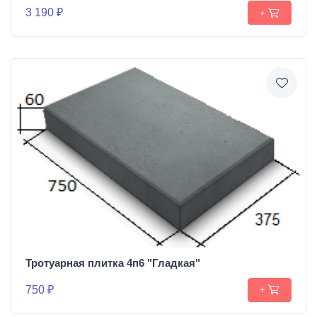
3 190 ₽
+
Тротуарная плитка 4п6 "Гладкая"
750 ₽
+