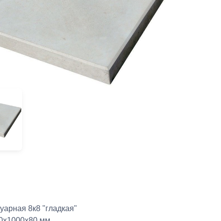
уарная 8к8 "гладкая"
0х1000х80 мм.