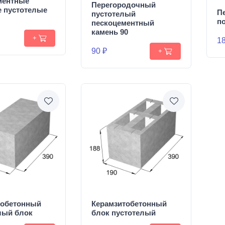
ментные
Перегородочный
е пустотелые
П
пустотелый
п
пескоцементный
камень 90
+
18
90 ₽
+
тобетонный
Керамзитобетонный
лый блок
блок пустотелый