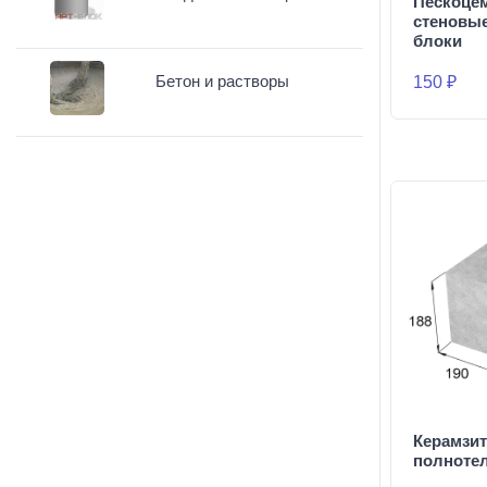
Пескоце
стеновы
блоки
Бетон и растворы
150 ₽
Керамзи
полноте