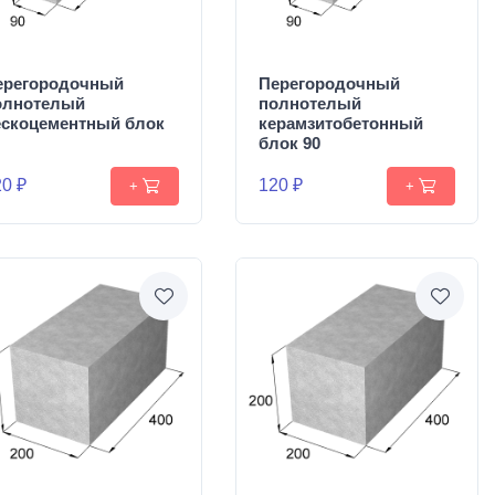
ерегородочный
Перегородочный
олнотелый
полнотелый
ескоцементный блок
керамзитобетонный
блок 90
0 ₽
120 ₽
+
+