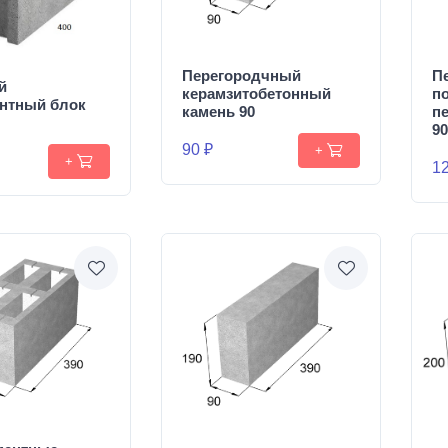
Перегородчный
П
й
керамзитобетонный
п
нтный блок
камень 90
п
90
90 ₽
+
+
12