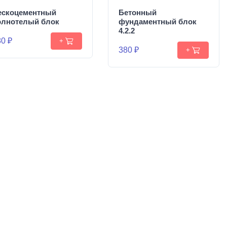
ескоцементный
Бетонный
олнотелый блок
фундаментный блок
4.2.2
0 ₽
+
380 ₽
+