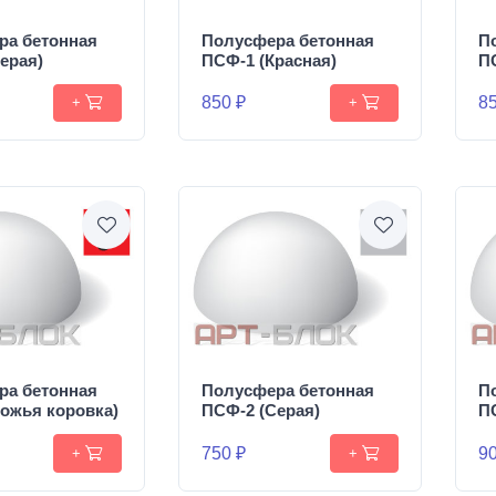
ра бетонная
Полусфера бетонная
П
ерая)
ПСФ-1 (Красная)
П
850 ₽
85
+
+
ра бетонная
Полусфера бетонная
П
ожья коровка)
ПСФ-2 (Серая)
П
750 ₽
90
+
+