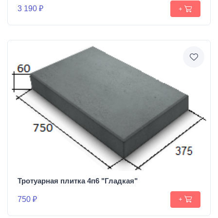
3 190 ₽
+
Тротуарная плитка 4п6 "Гладкая"
750 ₽
+