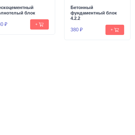
ескоцементный
Бетонный
олнотелый блок
фундаментный блок
4.2.2
0 ₽
+
380 ₽
+