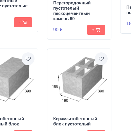
ментные
Перегородочный
е пустотелые
П
пустотелый
п
пескоцементный
камень 90
+
18
90 ₽
+
тобетонный
Керамзитобетонный
лый блок
блок пустотелый