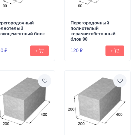
ерегородочный
Перегородочный
олнотелый
полнотелый
ескоцементный блок
керамзитобетонный
блок 90
0 ₽
120 ₽
+
+