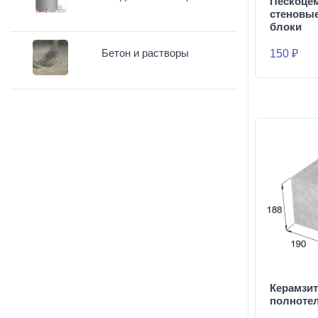
Пескоце
стеновы
блоки
Бетон и растворы
150 ₽
Керамзи
полноте