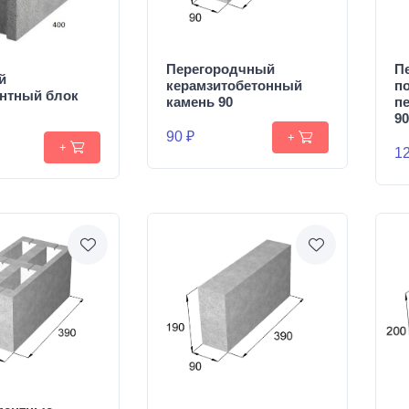
Перегородчный
П
й
керамзитобетонный
п
нтный блок
камень 90
п
90
90 ₽
+
+
12