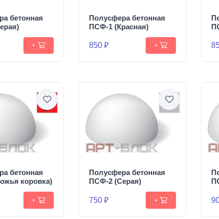
ра бетонная
Полусфера бетонная
П
ерая)
ПСФ-1 (Красная)
П
850 ₽
85
+
+
ра бетонная
Полусфера бетонная
П
ожья коровка)
ПСФ-2 (Серая)
П
750 ₽
90
+
+