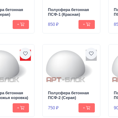
ра бетонная
Полусфера бетонная
П
ерая)
ПСФ-1 (Красная)
П
850 ₽
85
+
+
ра бетонная
Полусфера бетонная
П
ожья коровка)
ПСФ-2 (Серая)
П
750 ₽
90
+
+