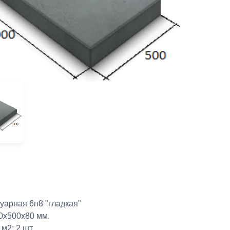
уарная 6п8 "гладкая"
0х500х80 мм.
м2: 2 шт.