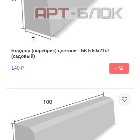
Бордюр (поребрик) цветной - БК 5 50х21х7
(садовый)
140 ₽
+