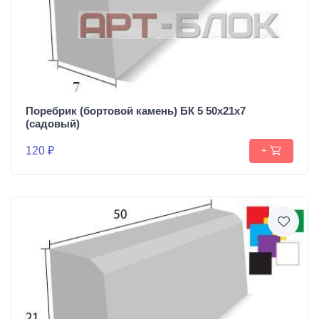
Поребрик (бортовой камень) БК 5 50х21х7
(садовый)
120 ₽
+