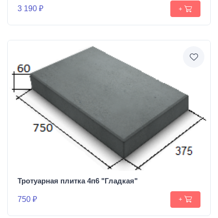
3 190 ₽
+
Тротуарная плитка 4п6 "Гладкая"
750 ₽
+