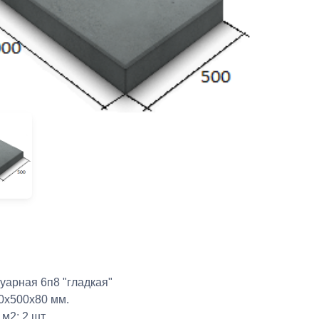
уарная 6п8 "гладкая"
0х500х80 мм.
м2: 2 шт.