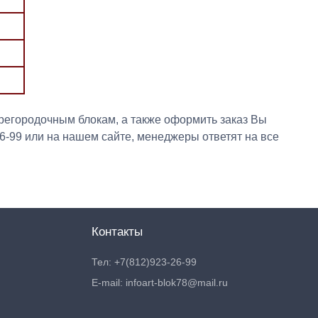
егородочным блокам, а также оформить заказ Вы
26-99 или на нашем сайте, менеджеры ответят на все
Контакты
Тел: +7(812)923-26-99
E-mail: infoart-blok78@mail.ru