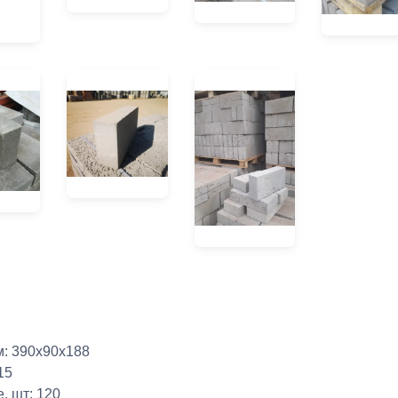
м: 390х90х188
 15
е, шт: 120