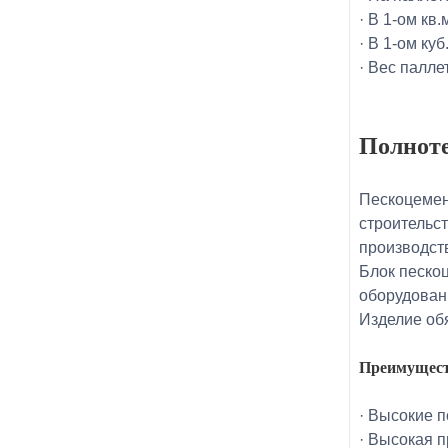
· В 1-ом кв.
· В 1-ом куб
· Вес паллет
Полнот
Пескоцемен
строительст
производст
Блок песко
оборудовани
Изделие об
Преимущест
· Высокие 
· Высокая 