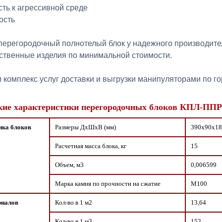
сть к агрессивной среде
ость
перегородочный полнотелый блок у надежного производите
ственные изделия по минимальной стоимости.
комплекс услуг доставки и выгрузки манипуляторами по го
кие характеристики перегородочных блоков КПЛ-ППР
ика блоков
Размеры ДxШxВ (мм)
390х90х18
Расчетная масса блока, кг
15
Объем, м3
0,006599
Марка камня по прочности на сжатие
М100
риалов
Кол-во в 1 м2
13,64
Кол-во в 1 м3
152