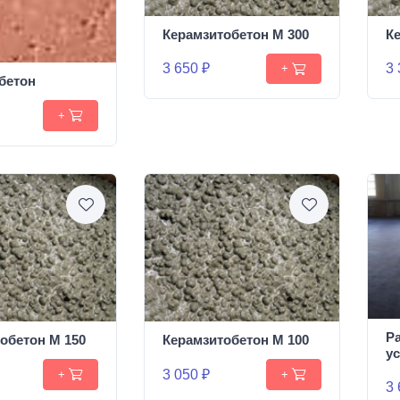
Керамзитобетон М 300
К
3 650 ₽
3 
+
бетон
+
Р
обетон М 150
Керамзитобетон М 100
у
3 050 ₽
+
+
3 