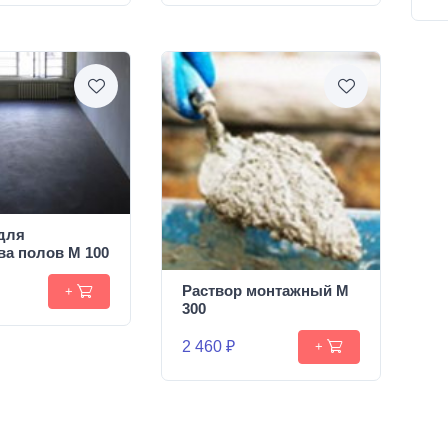
для
ва полов М 100
Раствор монтажный М
+
300
2 460 ₽
+