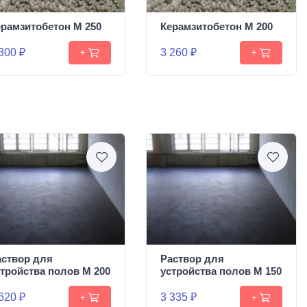
ерамзитобетон М 250
Керамзитобетон М 200
300 ₽
3 260 ₽
+
+
аствор для
Раствор для
стройства полов М 200
устройства полов М 150
620 ₽
3 335 ₽
+
+