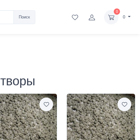
0
0
Поиск
створы