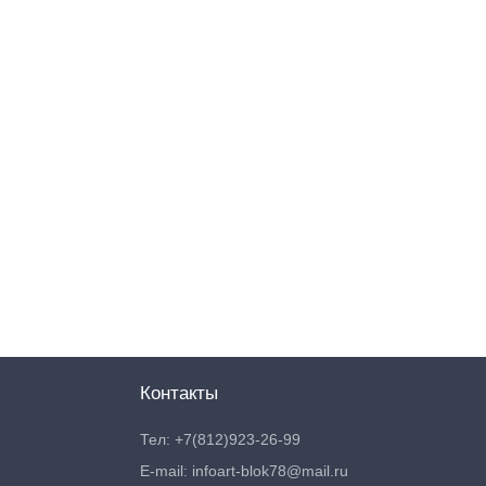
Контакты
Тел: +7(812)923-26-99
E-mail: infoart-blok78@mail.ru