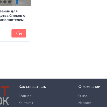
вание для
ства блоков c
аполнителем
+
Как связаться:
О компании
Главная
О нас
Контакты
Новости