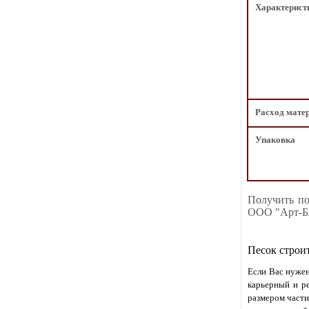
Характерист
Расход мате
Упаковка
Получить по
ООО "Арт-Бл
Песок строи
Если Вас нужен
карьерный и ре
размером части