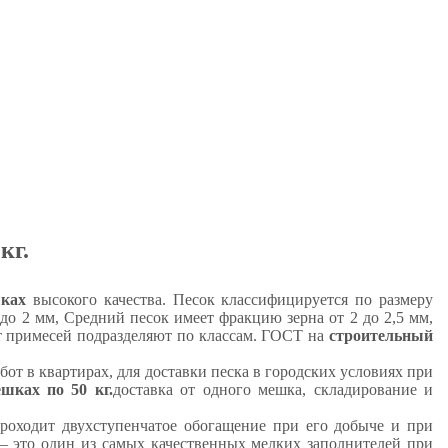
кг.
шках
высокого качества. Песок классифицируется по размеру
о 2 мм, Средний песок имеет фракцию зерна от 2 до 2,5 мм,
от примесей подразделяют по классам. ГОСТ на
строительный
бот в квартирах, для доставки песка в городских условиях при
шках по 50 кг.
доставка от одного мешка, складирование и
роходит двухступенчатое обогащение при его добыче и при
– это один из самых качественных мелких заполнителей при