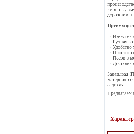
производств
кирпича, ж
дорожном, п
Преимуществ
· Известна
· Ручная р
· Удобство
· Простота
· Песок в 
· Доставка
Заказывая
П
материал со
садиках.
Предлагаем 
Характер