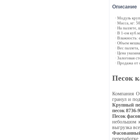
Описание
·
Модуль крупн
· Масса, кг: 5
· На паллете, 
· В 1-ом куб.м
· Влажность: 
· Объем мешка
· Вес паллета,
· Цена указан
· Залоговая с
· Продажа от
Песок к
Компания О
гранул и по
Крупный пе
песок 8736-9
Песок фасов
небольшом к
выгрузка вс
Фасованный
переработке