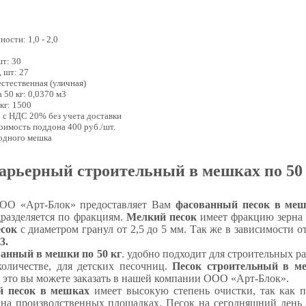
ости: 1,0 - 2,0
0
шт: 30
, шт: 27
естественная (уличная)
 50 кг: 0,0370 м3
 кг: 1500
а с НДС 20% без учета доставки
тоимость поддона 400 руб./шт.
 одного мешка
арьерный строительный в мешках по 50 
ОО «Арт-Блок» предоставляет Вам
фасованный песок в ме
дразделяется по фракциям.
Мелкий песок
имеет фракцию зерна д
сок
с диаметром гранул от 2,5 до 5 мм. Так же в зависимости 
3.
анный в мешки по 50 кг
. удобно подходит для строительных ра
оличестве, для детских песочниц.
Песок строительный в ме
е это вы можете заказать в нашей компании ООО «Арт-Блок».
 песок в мешках
имеет высокую степень очистки, так как п
 на производственных площадках. Песок на сегодняшний день 