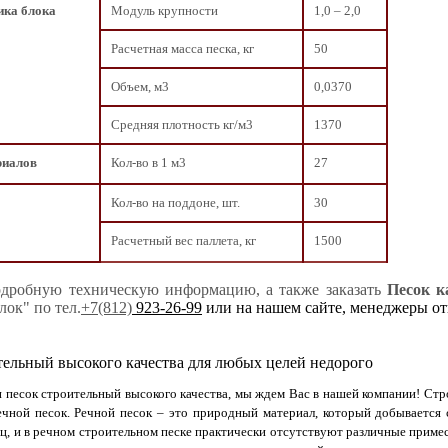
ика блока
Модуль крупности
1,0 – 2,0
Расчетная масса песка, кг
50
Объем, м3
0,0370
Средняя плотность кг/м3
1370
риалов
Кол-во в 1 м3
27
Кол-во на поддоне, шт.
30
Расчетный вес паллета, кг
1500
дробную техническую информацию, а также заказать
Песок к
ок" по тел.
+7(812)
923-26-99
или на нашем сайте, менеджеры отв
тельный высокого качества для любых целей недорого
 песок строительный высокого качества, мы ждем Вас в нашей компании! Стр
чной песок. Речной песок – это природный материал, который добывается 
ц, и в речном строительном песке практически отсутствуют различные приме