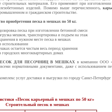
е строительных материалов. Его применяют при изготовлении 
елезобетонных изделий. Помимо выше перечисленного
, кар
ромышленном и гражданском строительстве.
о приобретения песка в мешках по 50 кг.
 дозировка песка при изготовлении бетонной смеси
азгрузка мешков, транспортировка и подъем на этаж
 хранения в нужном месте песка в мешках
 в использовании
мешках остается чистым весь период хранения
 в городских многоквартирных домах
ЕСОК ДЛЯ ПЕСОЧНИЦ В МЕШКАХ
в компании ООО «А
 всеми нормативными документами, даже с использованием пе
комплекс услуг доставки и выгрузки по городу Санкт-Петербург 
истики «Песок карьерный в мешках по 50 кг»
Строительный песок в мешках