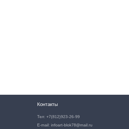
Контакты
Тел: +7(812)923-26-99
E-mail: infoart-blok78@mail.ru