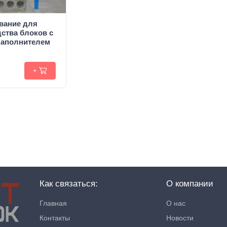
вание для
ства блоков c
аполнителем
+
Как связаться:
О компании
Главная
О нас
Контакты
Новости