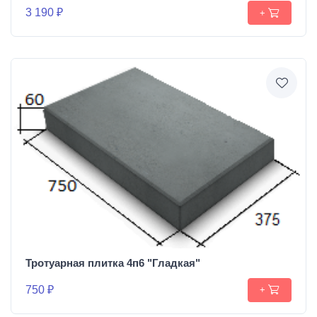
3 190 ₽
+
Тротуарная плитка 4п6 "Гладкая"
750 ₽
+