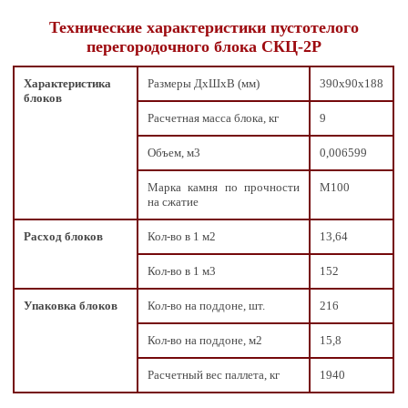
Технические характеристики пустотелого
перегородочного блока СКЦ-2Р
Характеристика
Размеры ДxШxВ (мм)
390х90х188
блоков
Расчетная масса блока, кг
9
Объем, м3
0,006599
Марка камня по прочности
М100
на сжатие
Расход блоков
Кол-во в 1 м2
13,64
Кол-во в 1 м3
152
Упаковка блоков
Кол-во на поддоне, шт.
216
Кол-во на поддоне, м2
15,8
Расчетный вес паллета, кг
1940