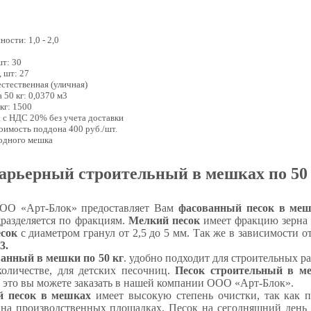
ости: 1,0 - 2,0
0
шт: 30
, шт: 27
естественная (уличная)
 50 кг: 0,0370 м3
 кг: 1500
а с НДС 20% без учета доставки
тоимость поддона 400 руб./шт.
 одного мешка
арьерный строительный в мешках по 50 
ОО «Арт-Блок» предоставляет Вам
фасованный песок в ме
дразделяется по фракциям.
Мелкий песок
имеет фракцию зерна д
сок
с диаметром гранул от 2,5 до 5 мм. Так же в зависимости 
3.
анный в мешки по 50 кг
. удобно подходит для строительных ра
оличестве, для детских песочниц.
Песок строительный в ме
е это вы можете заказать в нашей компании ООО «Арт-Блок».
 песок в мешках
имеет высокую степень очистки, так как п
 на производственных площадках. Песок на сегодняшний день 