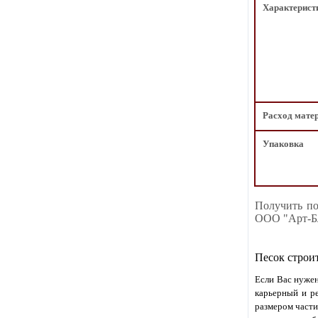
Характерист
Расход мате
Упаковка
Получить по
ООО "Арт-Бл
Песок строи
Если Вас нужен
карьерный и ре
размером части