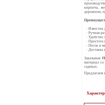
производств
кирпича, ж
дорожном, п
Преимуществ
· Известна
· Ручная р
· Удобство
· Простота
· Песок в 
· Доставка
Заказывая
П
материал со
садиках.
Предлагаем 
Характер