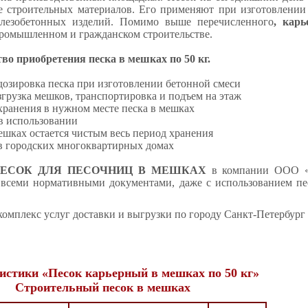
е строительных материалов. Его применяют при изготовлении 
елезобетонных изделий. Помимо выше перечисленного
, кар
ромышленном и гражданском строительстве.
о приобретения песка в мешках по 50 кг.
 дозировка песка при изготовлении бетонной смеси
азгрузка мешков, транспортировка и подъем на этаж
 хранения в нужном месте песка в мешках
 в использовании
мешках остается чистым весь период хранения
 в городских многоквартирных домах
ЕСОК ДЛЯ ПЕСОЧНИЦ В МЕШКАХ
в компании ООО «А
 всеми нормативными документами, даже с использованием пе
комплекс услуг доставки и выгрузки по городу Санкт-Петербург 
истики «Песок карьерный в мешках по 50 кг»
Строительный песок в мешках