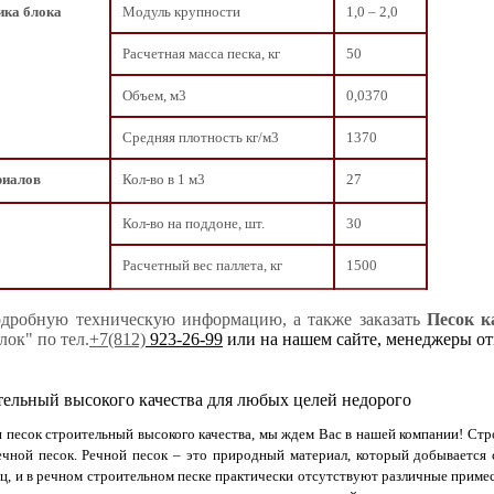
ика блока
Модуль крупности
1,0 – 2,0
Расчетная масса песка, кг
50
Объем, м3
0,0370
Средняя плотность кг/м3
1370
риалов
Кол-во в 1 м3
27
Кол-во на поддоне, шт.
30
Расчетный вес паллета, кг
1500
дробную техническую информацию, а также заказать
Песок к
ок" по тел.
+7(812)
923-26-99
или на нашем сайте, менеджеры отв
тельный высокого качества для любых целей недорого
 песок строительный высокого качества, мы ждем Вас в нашей компании! Стр
чной песок. Речной песок – это природный материал, который добывается 
ц, и в речном строительном песке практически отсутствуют различные приме