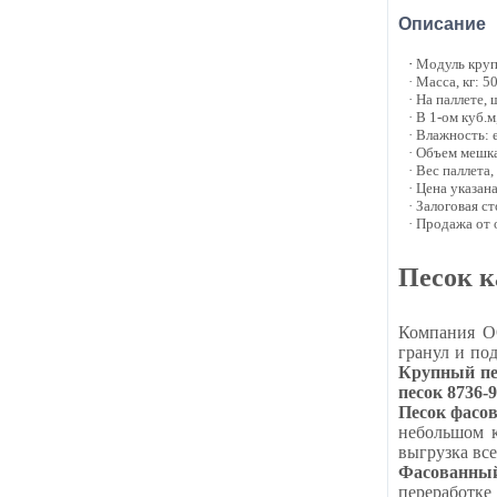
Описание
·
Модуль крупн
· Масса, кг: 5
· На паллете, 
· В 1-ом куб.м
· Влажность: 
· Объем мешка
· Вес паллета,
· Цена указан
· Залоговая с
· Продажа от
Песок к
Компания О
гранул и по
Крупный пе
песок 8736-9
Песок фасов
небольшом к
выгрузка вс
Фасованный
переработке