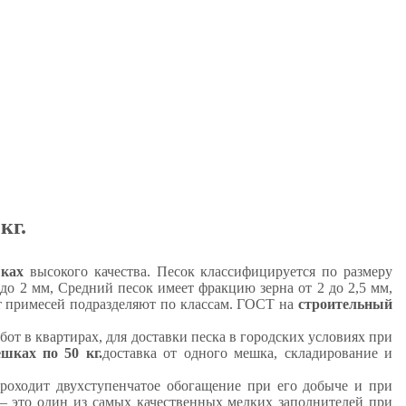
кг.
шках
высокого качества. Песок классифицируется по размеру
о 2 мм, Средний песок имеет фракцию зерна от 2 до 2,5 мм,
от примесей подразделяют по классам. ГОСТ на
строительный
бот в квартирах, для доставки песка в городских условиях при
шках по 50 кг.
доставка от одного мешка, складирование и
роходит двухступенчатое обогащение при его добыче и при
– это один из самых качественных мелких заполнителей при