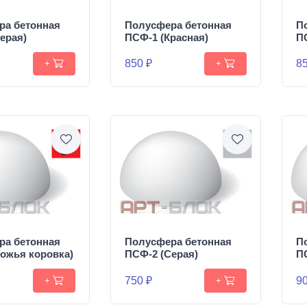
ра бетонная
Полусфера бетонная
П
ерая)
ПСФ-1 (Красная)
П
850 ₽
85
+
+
ра бетонная
Полусфера бетонная
П
ожья коровка)
ПСФ-2 (Серая)
П
750 ₽
90
+
+