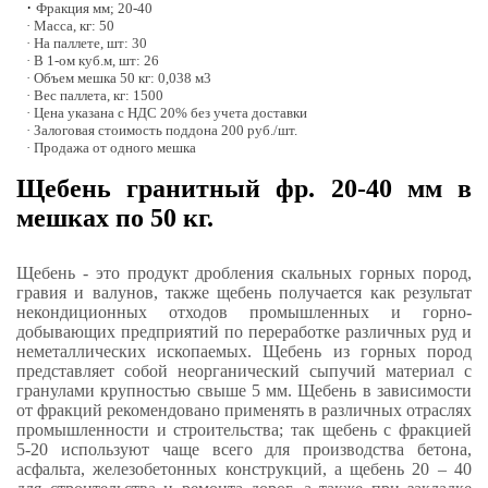
·
Фракция мм; 20-40
· Масса, кг: 50
· На паллете, шт: 30
· В 1-ом куб.м, шт: 26
· Объем мешка 50 кг: 0,038 м3
· Вес паллета, кг: 1500
· Цена указана с НДС 20% без учета доставки
· Залоговая стоимость поддона 200 руб./шт.
· Продажа от одного мешка
Щебень гранитный фр. 20-40 мм в
мешках по 50 кг.
Щебень - это продукт дробления скальных горных пород,
гравия и валунов, также щебень получается как результат
некондиционных отходов промышленных и горно-
добывающих предприятий по переработке различных руд и
неметаллических ископаемых. Щебень из горных пород
представляет собой неорганический сыпучий материал с
гранулами крупностью свыше 5 мм. Щебень в зависимости
от фракций рекомендовано применять в различных отраслях
промышленности и строительства; так щебень с фракцией
5-20 используют чаще всего для производства бетона,
асфальта, железобетонных конструкций, а щебень 20 – 40