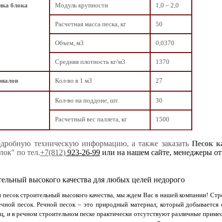
ика блока
Модуль крупности
1,0 – 2,0
Расчетная масса песка, кг
50
Объем, м3
0,0370
Средняя плотность кг/м3
1370
риалов
Кол-во в 1 м3
27
Кол-во на поддоне, шт.
30
Расчетный вес паллета, кг
1500
дробную техническую информацию, а также заказать
Песок к
ок" по тел.
+7(812)
923-26-99
или на нашем сайте, менеджеры отв
тельный высокого качества для любых целей недорого
 песок строительный высокого качества, мы ждем Вас в нашей компании! Стр
чной песок. Речной песок – это природный материал, который добывается 
ц, и в речном строительном песке практически отсутствуют различные приме