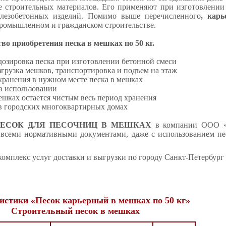
е строительных материалов. Его применяют при изготовлении 
елезобетонных изделий. Помимо выше перечисленного
, кар
ромышленном и гражданском строительстве.
о приобретения песка в мешках по 50 кг.
 дозировка песка при изготовлении бетонной смеси
азгрузка мешков, транспортировка и подъем на этаж
 хранения в нужном месте песка в мешках
 в использовании
мешках остается чистым весь период хранения
 в городских многоквартирных домах
ЕСОК ДЛЯ ПЕСОЧНИЦ В МЕШКАХ
в компании ООО «А
 всеми нормативными документами, даже с использованием пе
комплекс услуг доставки и выгрузки по городу Санкт-Петербург 
истики «Песок карьерный в мешках по 50 кг»
Строительный песок в мешках