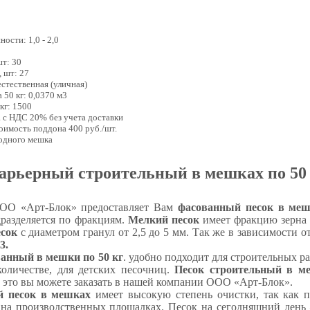
ости: 1,0 - 2,0
0
шт: 30
, шт: 27
естественная (уличная)
 50 кг: 0,0370 м3
 кг: 1500
а с НДС 20% без учета доставки
тоимость поддона 400 руб./шт.
 одного мешка
арьерный строительный в мешках по 50 
ОО «Арт-Блок» предоставляет Вам
фасованный песок в ме
дразделяется по фракциям.
Мелкий песок
имеет фракцию зерна д
сок
с диаметром гранул от 2,5 до 5 мм. Так же в зависимости 
3.
анный в мешки по 50 кг
. удобно подходит для строительных ра
оличестве, для детских песочниц.
Песок строительный в ме
е это вы можете заказать в нашей компании ООО «Арт-Блок».
 песок в мешках
имеет высокую степень очистки, так как п
 на производственных площадках. Песок на сегодняшний день 