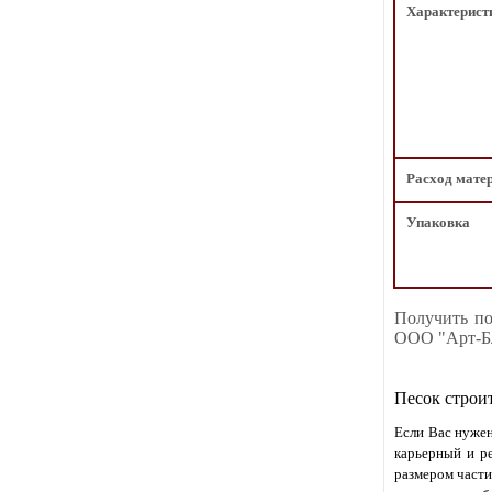
Характерист
Расход мате
Упаковка
Получить по
ООО "Арт-Бл
Песок строи
Если Вас нужен
карьерный и ре
размером части