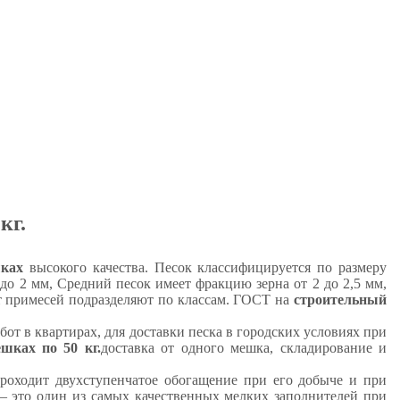
кг.
шках
высокого качества. Песок классифицируется по размеру
о 2 мм, Средний песок имеет фракцию зерна от 2 до 2,5 мм,
от примесей подразделяют по классам. ГОСТ на
строительный
бот в квартирах, для доставки песка в городских условиях при
шках по 50 кг.
доставка от одного мешка, складирование и
роходит двухступенчатое обогащение при его добыче и при
– это один из самых качественных мелких заполнителей при