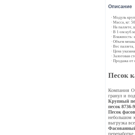
Описание
·
Модуль крупн
· Масса, кг: 5
· На паллете, 
· В 1-ом куб.м
· Влажность: 
· Объем мешка
· Вес паллета,
· Цена указан
· Залоговая с
· Продажа от
Песок к
Компания О
гранул и по
Крупный пе
песок 8736-9
Песок фасов
небольшом к
выгрузка вс
Фасованный
переработке