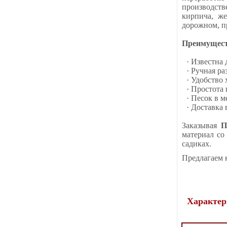
производств
кирпича, ж
дорожном, п
Преимуществ
· Известна
· Ручная р
· Удобство
· Простота
· Песок в 
· Доставка
Заказывая
П
материал со
садиках.
Предлагаем 
Характер