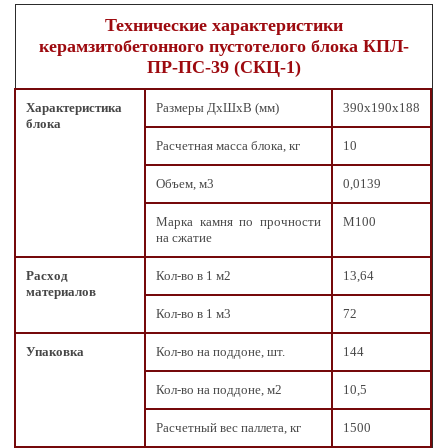
Технические характеристики
керамзитобетонного пустотелого блока КПЛ-
ПР-ПС-39 (СКЦ-1)
Характеристика
Размеры ДxШxВ (мм)
390х190х188
блока
Расчетная масса блока, кг
10
Объем, м3
0,0139
Марка камня по прочности
М100
на сжатие
Расход
Кол-во в 1 м2
13,64
материалов
Кол-во в 1 м3
72
Упаковка
Кол-во на поддоне, шт.
144
Кол-во на поддоне, м2
10,5
Расчетный вес паллета, кг
1500