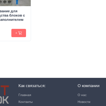
вание для
ства блоков c
аполнителем
+
Как связаться:
О компании
Главная
О нас
Контакты
Новости