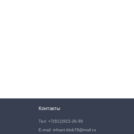
Контакты
Тел: +7(812)923-26-99
E-mail: infoart-blok78@mail.ru